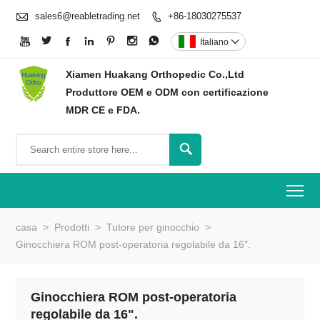

sales6@reabletrading.net
+86-18030275537








Italiano

Xiamen Huakang Orthopedic Co.,Ltd
Produttore OEM e ODM con certificazione
MDR CE e FDA.

To
casa
>
Prodotti
>
Tutore per ginocchio
>
Ginocchiera ROM post-operatoria regolabile da 16".
Ginocchiera ROM post-operatoria
regolabile da 16".