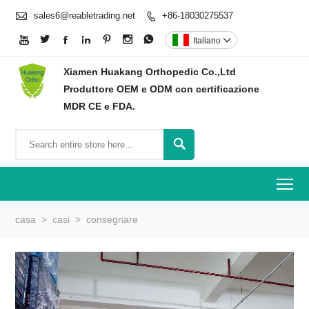

sales6@reabletrading.net
+86-18030275537








Italiano

Xiamen Huakang Orthopedic Co.,Ltd
Produttore OEM e ODM con certificazione
MDR CE e FDA.

To
casa
>
casi
>
consegnare