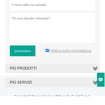
Politica sulla riservatezza
presentare
PIÙ PRODOTTI

PIÙ SERVIZI
Copyright © Xiamen Huakang Orthopedic Co.Ltd E-mail:
sales6@reabletrading.net Telefono: +86-18030275537