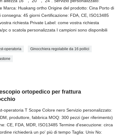
in altezza 16" ， 20" ， 24". Servizio personalizzato:
tore Marca: Huakang ortho Origine del prodotto: Cina Porto di
i consegna: 45 giorni Certificazione: FDA, CE, ISO13485
tra richiesta Private Label: come vostra richiesta
ca/pc o scatola personalizzata I campioni sono disponibili
st-operatoria
Ginocchiera regolabile da 16 pollici
bastone
scopio ortopedico per frattura
nocchio
t-operatoria T Scope Colore nero Servizio personalizzato:
 ODM, produttore, fabbrica MOQ: 300 pezzi (per riferimento)
ione: CE, FDA, MDR, ISO13485 Termine d'esecuzione: circa
 ordine richiederà un po' più di tempo Taglia: Univ No: