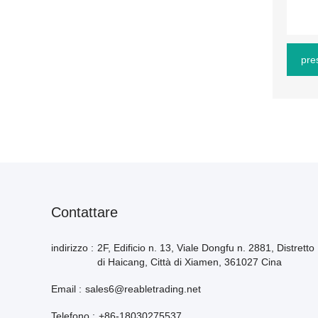
pre
Contattare
indirizzo :
2F, Edificio n. 13, Viale Dongfu n. 2881, Distretto
di Haicang, Città di Xiamen, 361027 Cina
Email :
sales6@reabletrading.net
Telefono :
+86-18030275537