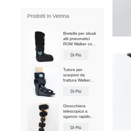
Prodotti In Vetrina
Bretelle per stivali
alti pneumatici
ROM Walker con
suola antiscivolo
Di Più
Tutore per
scarponi da
frattura Walker
corto con airbag
Di Più
Ginocchiera
telescopica a
sgancio rapido
con spallacci
Di Più