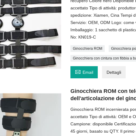
recupero Colore nero Disponibile 
accettato Tipo di attività: produt
spedizione: Xiamen, Cina Tempi d
Servizio: OEM, ODM Logo: come vos
Imballaggio: 1 sacchetto di plasti
No: KN019-C
Ginocchiera ROM
Ginocchiera po
Ginocchiera con cintura con fibbia a 

Email
Dettagli
Ginocchiera ROM con tele
dell'articolazione del gi
Ginocchiera ROM incernierata pos
accettato Tipo di attività: OEM e
Campione: disponibile Certificaz
45 giorni, basato su QTY. Il primo