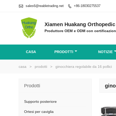

sales6@reabletrading.net
+86-18030275537

Xiamen Huakang Orthopedic 
Produttore OEM e ODM con certificazio
CASA
PRODOTTI
NOTIZIE
casa
>
prodotti
>
ginocchiera regolabile da 16 pollici
gino
Prodotti
Supporto posteriore
Ortesi per caviglia