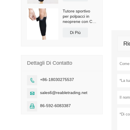
Tutore sportivo
per polpacci in
neoprene con CE
e FDA
Di Più
Ri
Dettagli Di Contatto
+86-18030275537

sales6@reabletrading.net

86-592-6083387
