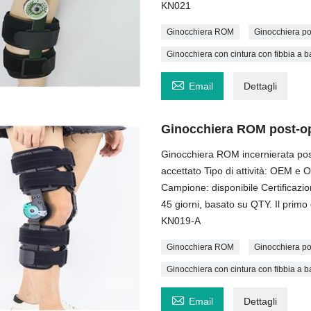
KN021
Ginocchiera ROM
Ginocchiera po
Ginocchiera con cintura con fibbia a 

Email
Dettagli
Ginocchiera ROM post-ope
Ginocchiera ROM incernierata pos
accettato Tipo di attività: OEM e
Campione: disponibile Certificaz
45 giorni, basato su QTY. Il primo
KN019-A
Ginocchiera ROM
Ginocchiera po
Ginocchiera con cintura con fibbia a 

Email
Dettagli