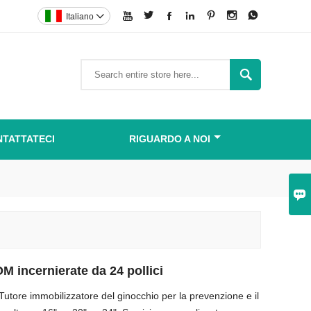







Italiano


TATTATECI
RIGUARDO A NOI

M incernierate da 24 pollici
Tutore immobilizzatore del ginocchio per la prevenzione e il