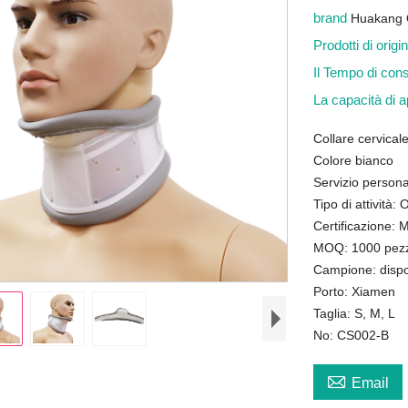
brand
Huakang 
Prodotti di orig
Il Tempo di co
La capacità di
Collare cervicale
Colore bianco
Servizio persona
Tipo di attività
Certificazione
MOQ: 1000 pezzi
Campione: dispo
Porto: Xiamen
Taglia: S, M, L
No: CS002-B

Email