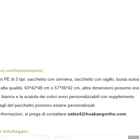
sul confezionamento:
in PE di 3 tipi: sacchetto con cerniera, sacchetto con sigillo,
busta auto
i alta qualità: 63*42*48 cm o 57*36*42 cm, altre dimensioni possono es
 bianca e la scatola dei colori sono personalizzabili con supplemento
ttagli del pacchetto possono essere personalizzati
nformazioni, si prega di contattare:
sales4@huakangortho.com
i imballaggio: