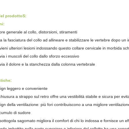
del prodotto
S
:
ni:
re generale al collo, distorsioni, stiramenti
a la fasciatura del collo ad allineare e stabilizzare le vertebre dopo un i
vieni ulteriori lesioni indossando questo collare cervicale in morbida s
via i muscoli del collo dallo sforzo eccessivo
evia il dolore e la stanchezza dalla colonna vertebrale
stiche:
ign leggero e conveniente
hiusura a strappo sul retro offre una vestibilità stabile e sicura per evita
ign della ventilazione: più fori contribuiscono a una migliore ventilazio
ccumulo di sudore
sottogola sagomato migliora il comfort di chi lo indossa e fornisce un ef
ordo imbottito nella parte superiore e inferiore del colletto ha una copertu