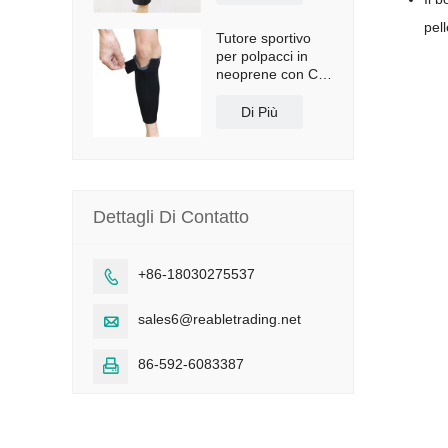
pell
Tutore sportivo
per polpacci in
neoprene con CE
e FDA
Di Più
Dettagli Di Contatto
+86-18030275537

sales6@reabletrading.net

86-592-6083387
