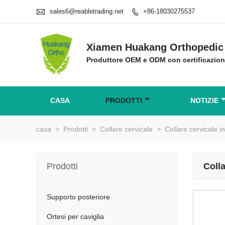

sales6@reabletrading.net
+86-18030275537

Xiamen Huakang Orthopedic 
Produttore OEM e ODM con certificazio
CASA
PRODOTTI
NOTIZIE
casa
>
Prodotti
>
Collare cervicale
>
Collare cervicale i
Prodotti
Colla
Supporto posteriore
Ortesi per caviglia