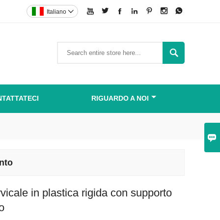







Italiano


TATTATECI
RIGUARDO A NOI

ento
vicale in plastica rigida con supporto
to