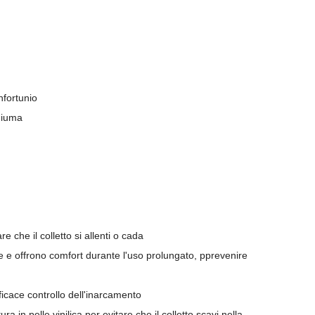
nfortunio
chiuma
re che il colletto si allenti o cada
ne e offrono comfort durante l'uso prolungato, p
prevenire
ficace controllo dell'inarcamento
ra in pelle vinilica per evitare che il colletto scavi nella