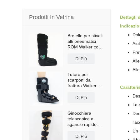
Prodotti In Vetrina
Dettagli 
Indicazio
Dolo
Bretelle per stivali
alti pneumatici
Aiut
ROM Walker con
Pre
suola antiscivolo
Di Più
Alle
All
Tutore per
scarponi da
frattura Walker
Caratteri
corto con airbag
Des
Di Più
La c
Ginocchiera
Des
telescopica a
l'a
sgancio rapido
con spallacci
Un 
Di Più
Il b