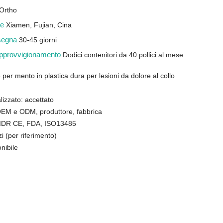
Ortho
ine
Xiamen, Fujian, Cina
nsegna
30-45 giorni
 approvvigionamento
Dodici contenitori da 40 pollici al mese
 per mento in plastica dura per lesioni da dolore al collo
lizzato: accettato
: OEM e ODM, produttore, fabbrica
: MDR CE, FDA, ISO13485
 (per riferimento)
nibile