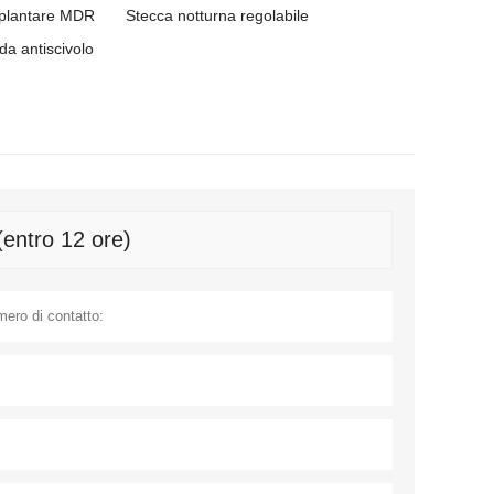
e plantare MDR
Stecca notturna regolabile
da antiscivolo
(entro 12 ore)