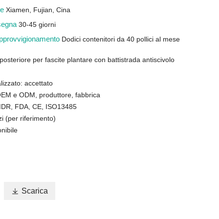
ine
Xiamen, Fujian, Cina
nsegna
30-45 giorni
 approvvigionamento
Dodici contenitori da 40 pollici al mese
posteriore per fascite plantare con battistrada antiscivolo
lizzato: accettato
: OEM e ODM, produttore, fabbrica
 MDR, FDA, CE, ISO13485
 (per riferimento)
nibile

Scarica