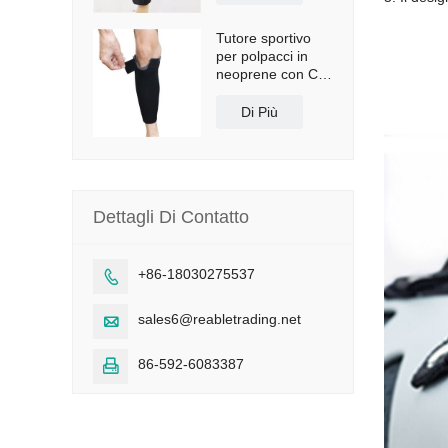
Tutore sportivo
per polpacci in
neoprene con CE
e FDA
Di Più
Dettagli Di Contatto
+86-18030275537

sales6@reabletrading.net

86-592-6083387
