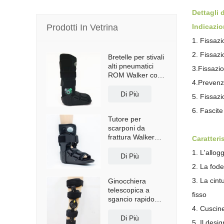
Dettagli 
Prodotti In Vetrina
Indicazio
1. Fissazi
2. Fissazi
Bretelle per stivali
alti pneumatici
3.Fissazio
ROM Walker con
4.Prevenzi
suola antiscivolo
Di Più
5. Fissazi
6. Fascite
Tutore per
scarponi da
frattura Walker
Caratteri
corto con airbag
1. L'allog
Di Più
2. La fode
3. La cint
Ginocchiera
telescopica a
fisso
sgancio rapido
con spallacci
4. Cuscine
Di Più
5. Il desi