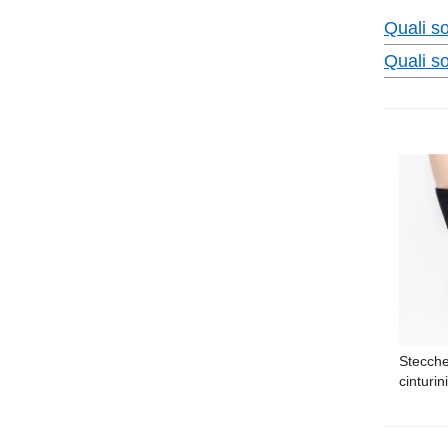
Quali so
Quali so
Stecche
cinturin