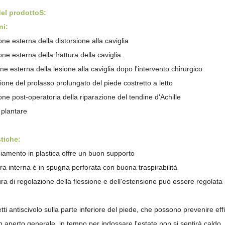
del prodotto
S
:
ni:
one esterna della distorsione alla caviglia
one esterna della frattura della caviglia
ne esterna della lesione alla caviglia dopo l'intervento chirurgico
one del prolasso prolungato del piede costretto a letto
one post-operatoria della riparazione del tendine d'Achille
 plantare
stiche:
giamento in plastica offre un buon supporto
ra interna è in spugna perforata con buona traspirabilità
ura di regolazione della flessione e dell'estensione può essere regolata
tti antiscivolo sulla parte inferiore del piede, che possono prevenire ef
gn aperto generale, in tempo per indossare l'estate non si sentirà caldo