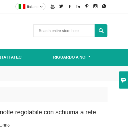







Italiano


TATTATECI
RIGUARDO A NOI

notte regolabile con schiuma a rete
Ortho