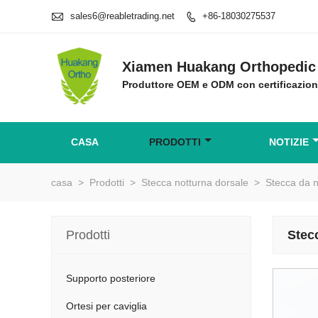

sales6@reabletrading.net
+86-18030275537

Xiamen Huakang Orthopedic 
Produttore OEM e ODM con certificazio
CASA
PRODOTTI
NOTIZIE
casa
>
Prodotti
>
Stecca notturna dorsale
>
Stecca da n
Prodotti
Stec
Supporto posteriore
Ortesi per caviglia