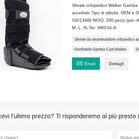
Stivale ortopedico Walker Gamba c
accettato Tipo di attività: OEM e
ISO13485 MOQ: 200 pezzi (per rif
M, L, XL No: WK016-A
Stivale da deambulatore ortopedico ad
Gonfiabile Gamba Cast Walker
S

Email
Dettagli
cevi l'ultimo prezzo? Ti risponderemo al più presto 