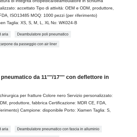
tura di integrità ortopedica/deambulatore in schiuma
alizzato: accettato Tipo di attività: OEM e ODM, produttore,
 FDA, ISO13485 MOQ: 1000 pezzi (per riferimento)
men Taglia: XS, S, M, L, XL No: WK024-B
 aria
Deambulatore poli pneumatico
carpone da passeggio con air liner
neumatico da 11''''/17'''' con deflettore in
hirurgica per fratture Colore nero Servizio personalizzato:
 ODM, produttore, fabbrica Certificazione: MDR CE, FDA,
erimento) Campione: disponibile Porto: Xiamen Taglia: S,
 aria
Deambulatore pneumatico con fascia in alluminio