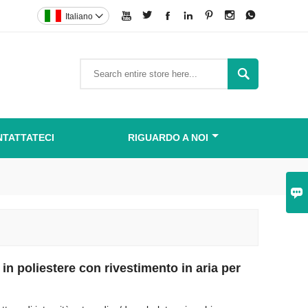







Italiano


TATTATECI
RIGUARDO A NOI

 in poliestere con rivestimento in aria per