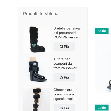
Prodotti In Vetrina
Bretelle per stivali
caldo
alti pneumatici
ROM Walker con
suola antiscivolo
Di Più
Tutore per
scarponi da
frattura Walker
corto con airbag
Di Più
Ginocchiera
telescopica a
sgancio rapido
con spallacci
caldo
Di Più