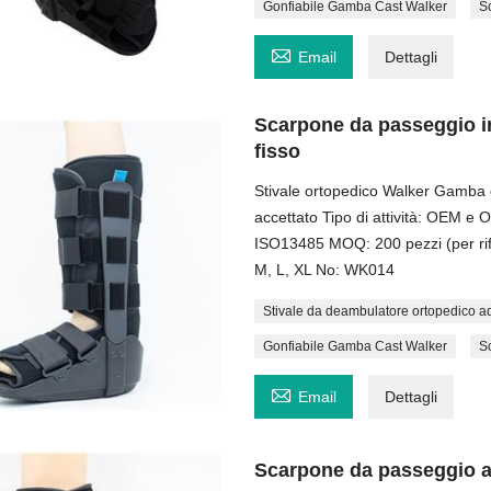
Gonfiabile Gamba Cast Walker
S

Email
Dettagli
Scarpone da passeggio in
fisso
Stivale ortopedico Walker Gamba c
accettato Tipo di attività: OEM e
ISO13485 MOQ: 200 pezzi (per rif
M, L, XL No: WK014
Stivale da deambulatore ortopedico ad
Gonfiabile Gamba Cast Walker
S

Email
Dettagli
Scarpone da passeggio al