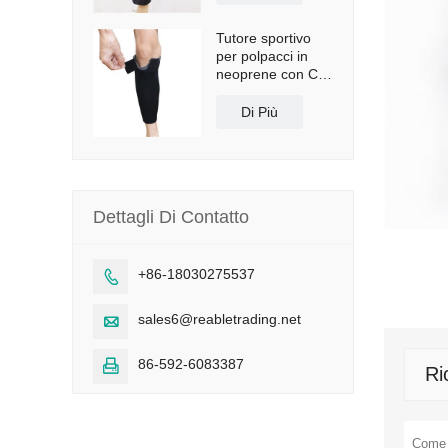
Tutore sportivo
per polpacci in
neoprene con CE
e FDA
Di Più
Dettagli Di Contatto
+86-18030275537

sales6@reabletrading.net

86-592-6083387

Ri