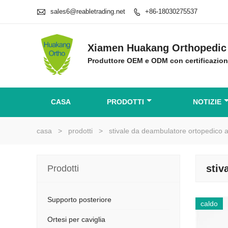

sales6@reabletrading.net
+86-18030275537

Xiamen Huakang Orthopedic 
Produttore OEM e ODM con certificazio
CASA
PRODOTTI
NOTIZIE
casa
>
prodotti
>
stivale da deambulatore ortopedico a
stiv
Prodotti
Supporto posteriore
caldo
Ortesi per caviglia