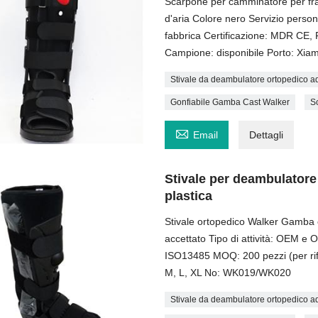
Scarpone per camminatore per frat
d'aria Colore nero Servizio person
fabbrica Certificazione: MDR CE,
Campione: disponibile Porto: Xia
Stivale da deambulatore ortopedico ad
Gonfiabile Gamba Cast Walker
S

Email
Dettagli
Stivale per deambulatore p
plastica
Stivale ortopedico Walker Gamba c
accettato Tipo di attività: OEM e
ISO13485 MOQ: 200 pezzi (per rif
M, L, XL No: WK019/WK020
Stivale da deambulatore ortopedico ad