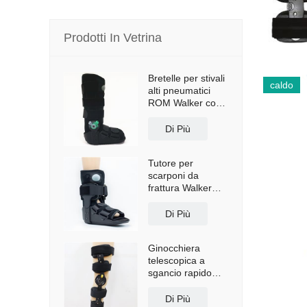
Prodotti In Vetrina
Bretelle per stivali
caldo
alti pneumatici
ROM Walker con
suola antiscivolo
Di Più
Tutore per
scarponi da
frattura Walker
corto con airbag
Di Più
Ginocchiera
telescopica a
sgancio rapido
con spallacci
Di Più