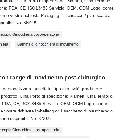
rodotto: Cina Porto di spedizione: Xiamen, Cina Termine
azione: FDA, CE, ISO13485 Servizio: OEM, ODM Logo: come
 come vostra richiesta Pakaging: 1 polisacco / pz o scatola
sponibili No: KN015
escopio Ginocchiera post-operatoria
hiera
Gamma di ginocchiera di movimento
 con range di movimento post-chirurgico
rsonalizzato: accettato Tipo di attività: produttore
prodotto: Cina Porto di spedizione: Xiamen, Cina Tempi di
one: FDA, CE, ISO13485 Servizio: OEM, ODM Logo: come
e vostra richiesta Imballaggio: 1 sacchetto di plastica/pc o
 sono disponibili No: KN022
escopio Ginocchiera post-operatoria