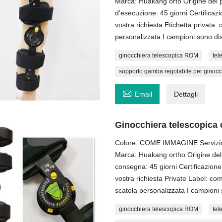
Marca: Huakang orto Origine del p
d'esecuzione: 45 giorni Certific
vostra richiesta Etichetta privata:
personalizzata I campioni sono di
ginocchiera telescopica ROM
tel
supporto gamba regolabile per ginocc

Email
Dettagli
Ginocchiera telescopica
Colore: COME IMMAGINE Servizio pe
Marca: Huakang ortho Origine del 
consegna: 45 giorni Certificazi
vostra richiesta Private Label: com
scatola personalizzata I campioni
ginocchiera telescopica ROM
tel