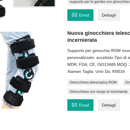
supporto per le gambe con ginocchier

Email
Dettagli
Nuova ginocchiera telesc
incernierata
Supporto per ginocchio ROM incern
personalizzato: accettato Tipo di 
MDR, FDA, CE, ISO13485 MOQ: 300
Xiamen Taglia: Univ Da: KN016
Ginocchiera telescopica ROM
Gi
Ginocchiera con range di movimento

Email
Dettagli