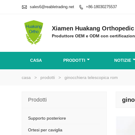

sales6@reabletrading.net
+86-18030275537

Xiamen Huakang Orthopedic 
Produttore OEM e ODM con certificazio
CASA
PRODOTTI
NOTIZIE
casa
>
prodotti
>
ginocchiera telescopica rom
gino
Prodotti
Supporto posteriore
Ortesi per caviglia