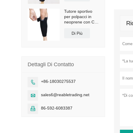
Tutore sportivo
per polpacci in
neoprene con CE
Ri
e FDA
Di Più
Dettagli Di Contatto
+86-18030275537

sales6@reabletrading.net

86-592-6083387
