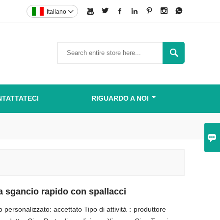







Italiano


TATTATECI
RIGUARDO A NOI

a sgancio rapido con spallacci
ersonalizzato: accettato Tipo di attività：produttore