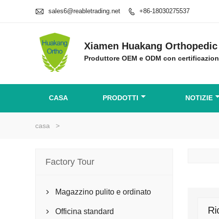

sales6@reabletrading.net
+86-18030275537

Xiamen Huakang Orthopedic 
Produttore OEM e ODM con certificazio
CASA
PRODOTTI
NOTIZIE
casa
>
Factory Tour
Magazzino pulito e ordinato

Ri
Officina standard
