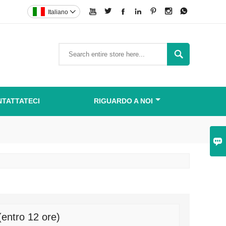







Italiano


TATTATECI
RIGUARDO A NOI

(entro 12 ore)