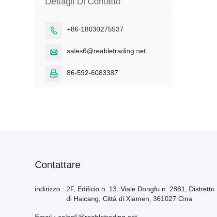
Dettagli Di Contatto
+86-18030275537

sales6@reabletrading.net

86-592-6083387

Contattare
indirizzo :
2F, Edificio n. 13, Viale Dongfu n. 2881, Distretto
di Haicang, Città di Xiamen, 361027 Cina