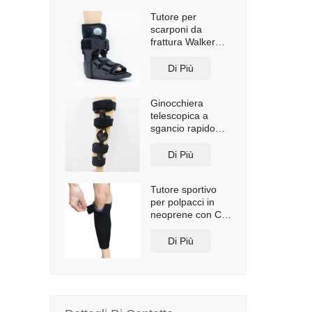
Tutore per
scarponi da
frattura Walker
corto con airbag
Di Più
Ginocchiera
telescopica a
sgancio rapido
con spallacci
Di Più
Tutore sportivo
per polpacci in
neoprene con CE
e FDA
Di Più