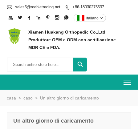

sales6@reabletrading.net
+86-18030275537








Italiano

Xiamen Huakang Orthopedic Co.,Ltd
Produttore OEM e ODM con certificazione
MDR CE e FDA.

To
casa
>
caso
>
Un altro giorno di caricamento
Un altro giorno di caricamento